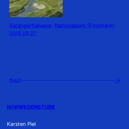
Varangerhalvøya- Nationalpark (Finnmark)
2019.09.27
Next
→
NORWEGENSTUBE
Karsten Piel