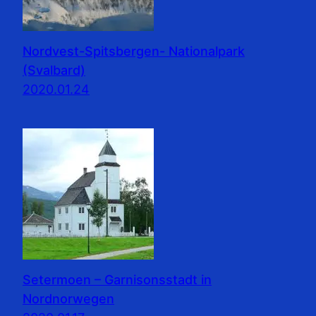
Nordvest-Spitsbergen- Nationalpark
(Svalbard)
2020.01.24
Setermoen – Garnisonsstadt in
Nordnorwegen