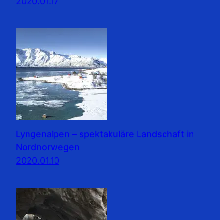
2020.01.17
Lyngenalpen – spektakuläre Landschaft in
Nordnorwegen
2020.01.10