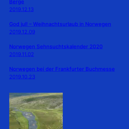
Berge
2019.12.13
God jul! – Weihnachtsurlaub in Norwegen
2019.12.09
Norwegen Sehnsuchtskalender 2020
2019.11.02
Norwegen bei der Frankfurter Buchmesse
2019.10.23