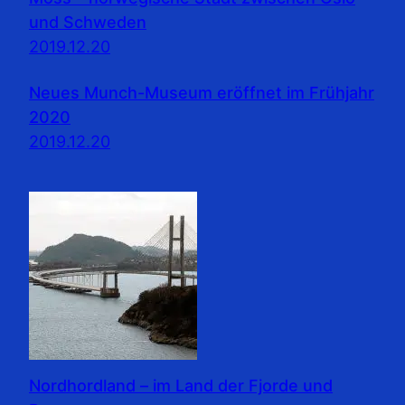
und Schweden
2019.12.20
Neues Munch-Museum eröffnet im Frühjahr
2020
2019.12.20
Nordhordland – im Land der Fjorde und