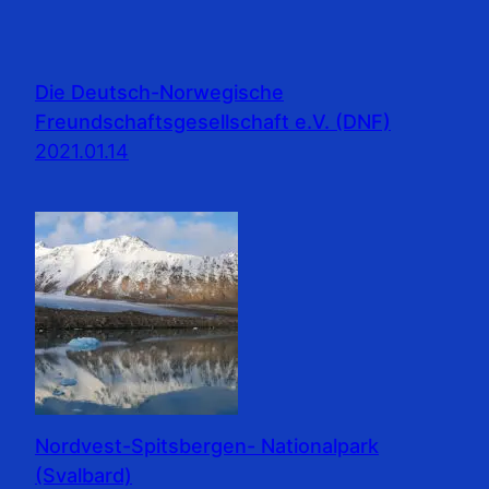
Die Deutsch-Norwegische
Freundschaftsgesellschaft e.V. (DNF)
2021.01.14
Nordvest-Spitsbergen- Nationalpark
(Svalbard)