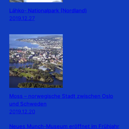
Láhko- Nationalpark (Nordland)
2019.12.27
Moss – norwegische Stadt zwischen Oslo
und Schweden
2019.12.20
Neues Munch-Museum eröffnet im Frühjahr