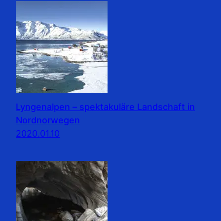
Lyngenalpen – spektakuläre Landschaft in
Nordnorwegen
2020.01.10