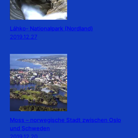
Láhko- Nationalpark (Nordland)
2019.12.27
Moss – norwegische Stadt zwischen Oslo
und Schweden
2019.12.20