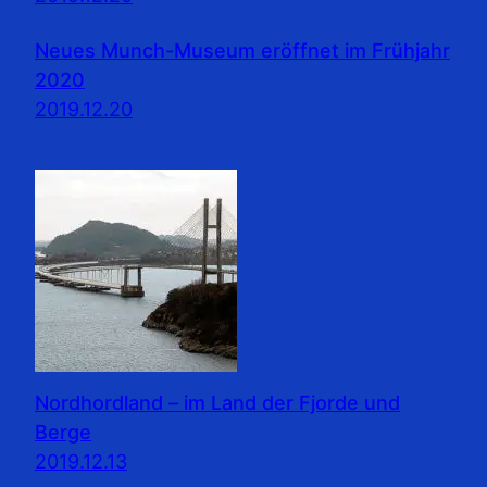
Neues Munch-Museum eröffnet im Frühjahr
2020
2019.12.20
Nordhordland – im Land der Fjorde und
Berge
2019.12.13