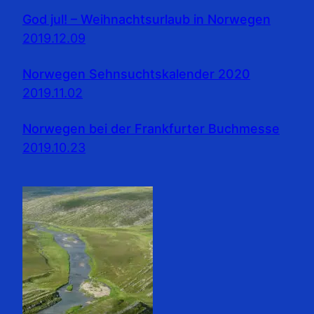
God jul! – Weihnachtsurlaub in Norwegen
2019.12.09
Norwegen Sehnsuchtskalender 2020
2019.11.02
Norwegen bei der Frankfurter Buchmesse
2019.10.23