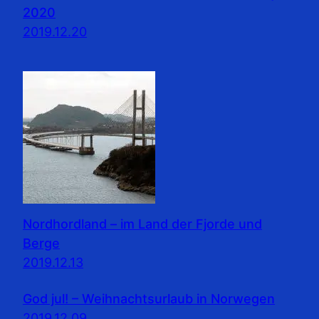
2020
2019.12.20
Nordhordland – im Land der Fjorde und
Berge
2019.12.13
God jul! – Weihnachtsurlaub in Norwegen
2019.12.09