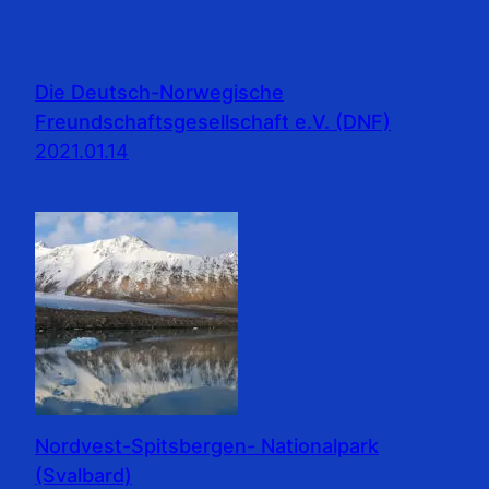
Die Deutsch-Norwegische
Freundschaftsgesellschaft e.V. (DNF)
2021.01.14
Nordvest-Spitsbergen- Nationalpark
(Svalbard)