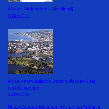
Láhko- Nationalpark (Nordland)
2019.12.27
Moss – norwegische Stadt zwischen Oslo
und Schweden
2019.12.20
Neues Munch-Museum eröffnet im Frühjahr