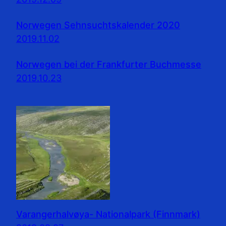
Norwegen Sehnsuchtskalender 2020
2019.11.02
Norwegen bei der Frankfurter Buchmesse
2019.10.23
Varangerhalvøya- Nationalpark (Finnmark)