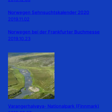
Norwegen Sehnsuchtskalender 2020
2019.11.02
Norwegen bei der Frankfurter Buchmesse
2019.10.23
Varangerhalvøya- Nationalpark (Finnmark)