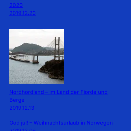
2020
2019.12.20
Nordhordland – im Land der Fjorde und
Berge
2019.12.13
God jul! – Weihnachtsurlaub in Norwegen
2019.12.09