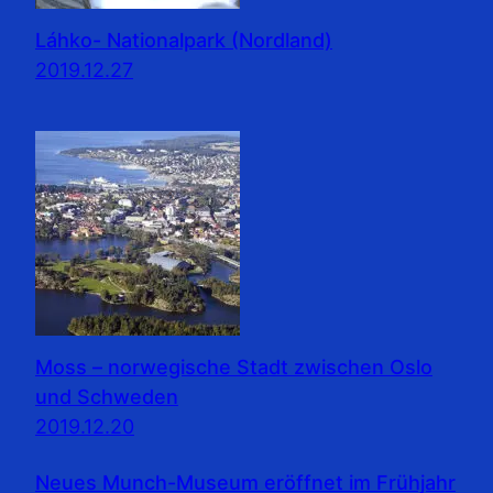
Láhko- Nationalpark (Nordland)
2019.12.27
Moss – norwegische Stadt zwischen Oslo
und Schweden
2019.12.20
Neues Munch-Museum eröffnet im Frühjahr