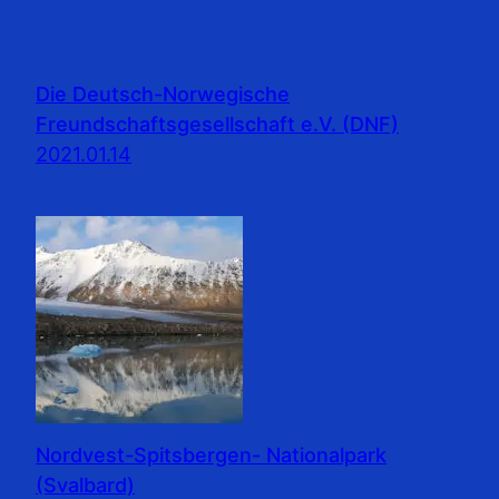
Die Deutsch-Norwegische
Freundschaftsgesellschaft e.V. (DNF)
2021.01.14
Nordvest-Spitsbergen- Nationalpark
(Svalbard)