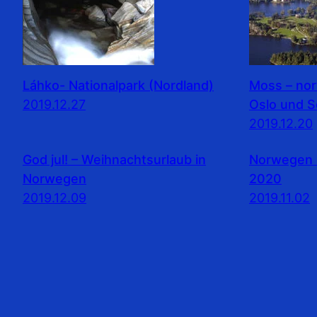
Láhko- Nationalpark (Nordland)
Moss – no
2019.12.27
Oslo und 
2019.12.20
God jul! – Weihnachtsurlaub in
Norwegen 
Norwegen
2020
2019.12.09
2019.11.02