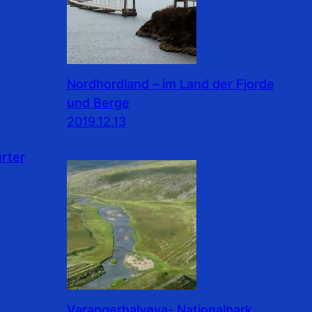
Nordhordland – im Land der Fjorde
und Berge
2019.12.13
rter
Varangerhalvøya- Nationalpark