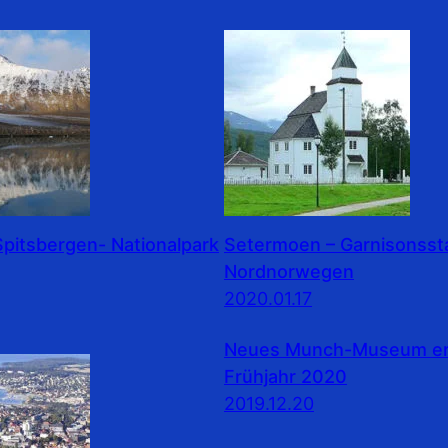
pitsbergen- Nationalpark
Setermoen – Garnisonssta
Nordnorwegen
2020.01.17
Neues Munch-Museum erö
Frühjahr 2020
2019.12.20