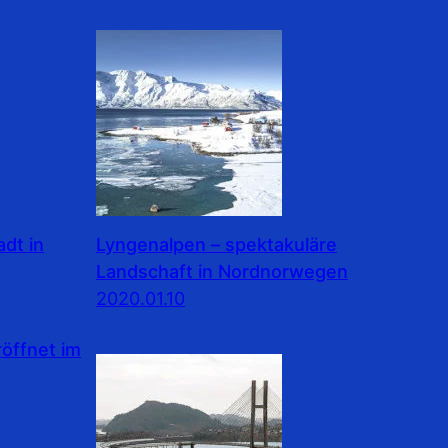
dt in
Lyngenalpen – spektakuläre
Landschaft in Nordnorwegen
2020.01.10
ffnet im