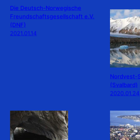
Die Deutsch-Norwegische
Freundschaftsgesellschaft e.V.
(DNF)
2021.01.14
Nordvest-S
(Svalbard)
2020.01.24