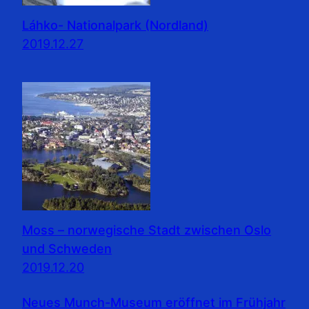
Láhko- Nationalpark (Nordland)
2019.12.27
Moss – norwegische Stadt zwischen Oslo
und Schweden
2019.12.20
Neues Munch-Museum eröffnet im Frühjahr