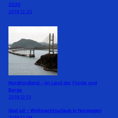
2020
2019.12.20
Nordhordland – im Land der Fjorde und
Berge
2019.12.13
God jul! – Weihnachtsurlaub in Norwegen
2019.12.09