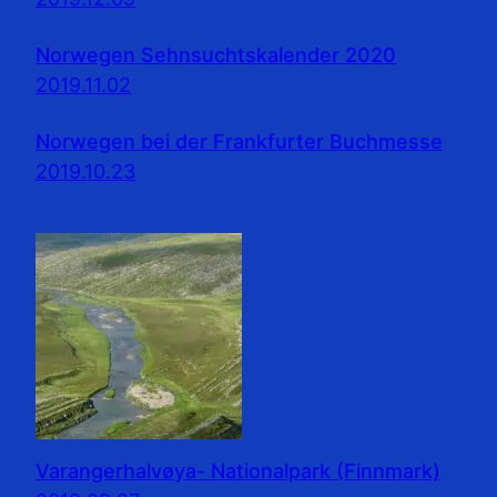
Norwegen Sehnsuchtskalender 2020
2019.11.02
Norwegen bei der Frankfurter Buchmesse
2019.10.23
Varangerhalvøya- Nationalpark (Finnmark)