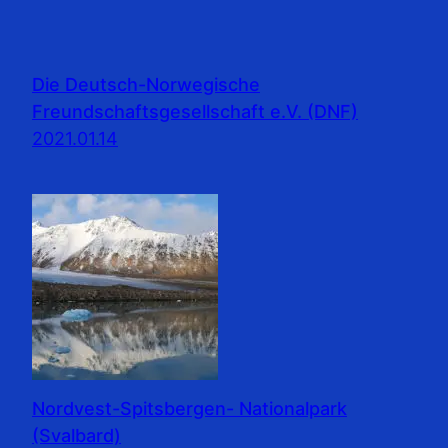
Die Deutsch-Norwegische
Freundschaftsgesellschaft e.V. (DNF)
2021.01.14
Nordvest-Spitsbergen- Nationalpark
(Svalbard)