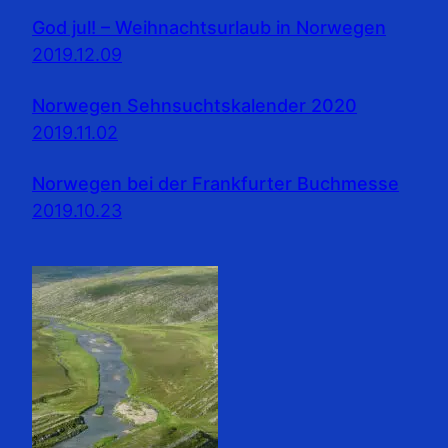
God jul! – Weihnachtsurlaub in Norwegen
2019.12.09
Norwegen Sehnsuchtskalender 2020
2019.11.02
Norwegen bei der Frankfurter Buchmesse
2019.10.23