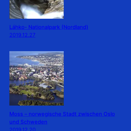
Láhko- Nationalpark (Nordland)
2019.12.27
Moss – norwegische Stadt zwischen Oslo
und Schweden
2019.12.20