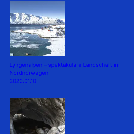
Lyngenalpen – spektakuläre Landschaft in
Nordnorwegen
2020.01.10