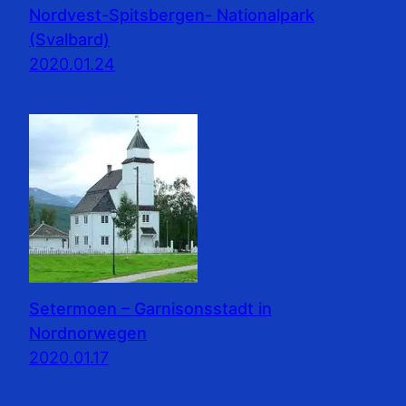
Nordvest-Spitsbergen- Nationalpark
(Svalbard)
2020.01.24
Setermoen – Garnisonsstadt in
Nordnorwegen
2020.01.17