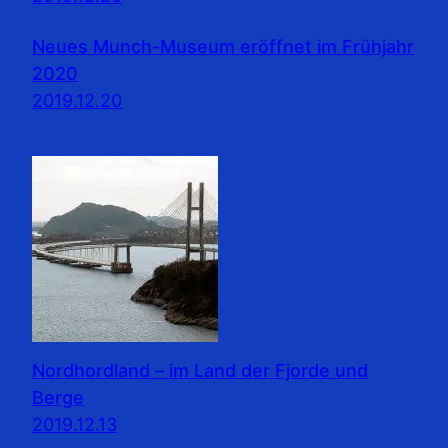
Neues Munch-Museum eröffnet im Frühjahr
2020
2019.12.20
Nordhordland – im Land der Fjorde und
Berge
2019.12.13