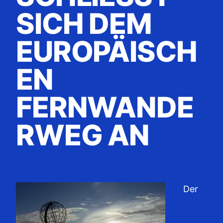
ICH DEM E
UROPÄISCHE
N F
ERNWANDER
WEG AN
Der