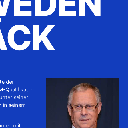
DEN L
CK
te der
-Qualifikation
 unter seiner
r in seinem
ammen mit