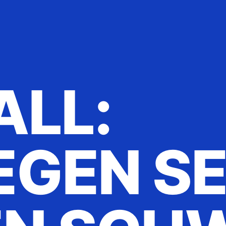
L: N
EN SET